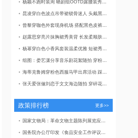
杨颖不跑时装周 晒剧组OOTD露腰装秀火辣身材
昆凌穿白色波点吊带裙锁骨迷人 头戴黑色蝴蝶结显少女感
曾黎穿咖色外套现身机场 搭配黑色皮裤推行李箱简约大气
赵露思穿亮片抹胸裙秀美背 长发柔顺肤白貌美韵味十足
杨幂穿白色小香风套装温柔优雅 短裙秀纤细长腿显婀娜身姿
组图：娄艺潇分享音乐剧花絮随拍 穿粉色西服外套气色超好
海蒂克鲁姆穿粉色西服马甲出席活动 踩紫色高跟鞋艳丽夺目
张天爱张俪刘恋于文文海边随拍 穿碎花裙夏日度假风满满
政策排行榜
更多>>
国家文物局：革命文物主题陈列展览应力戒“主题模糊”“千馆一面”
国务院办公厅印发《食品安全工作评议考核办法》