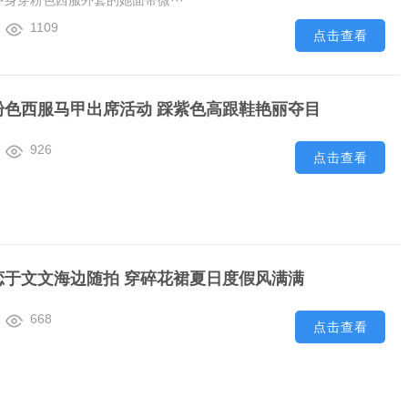
身穿粉色西服外套的她面带微···
1109
点击查看
粉色西服马甲出席活动 踩紫色高跟鞋艳丽夺目
926
点击查看
恋于文文海边随拍 穿碎花裙夏日度假风满满
668
点击查看