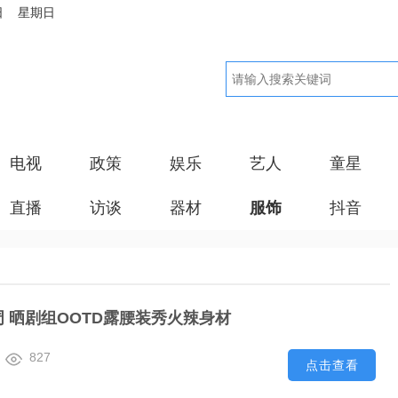
日 星期日
电视
政策
娱乐
艺人
童星
直播
访谈
器材
服饰
抖音
 晒剧组OOTD露腰装秀火辣身材
827
点击查看