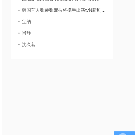
韩国艺人张赫张娜拉将携手出演tvN新剧《family》
宝纳
肖静
沈久茗