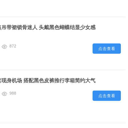
点吊带裙锁骨迷人 头戴黑色蝴蝶结显少女感
872
点击查看
套现身机场 搭配黑色皮裤推行李箱简约大气
988
点击查看