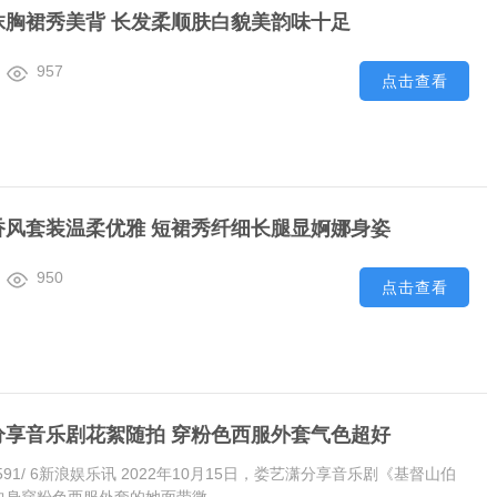
抹胸裙秀美背 长发柔顺肤白貌美韵味十足
957
点击查看
香风套装温柔优雅 短裙秀纤细长腿显婀娜身姿
950
点击查看
分享音乐剧花絮随拍 穿粉色西服外套气色超好
0:49:591/ 6新浪娱乐讯 2022年10月15日，娄艺潇分享音乐剧《基督山伯