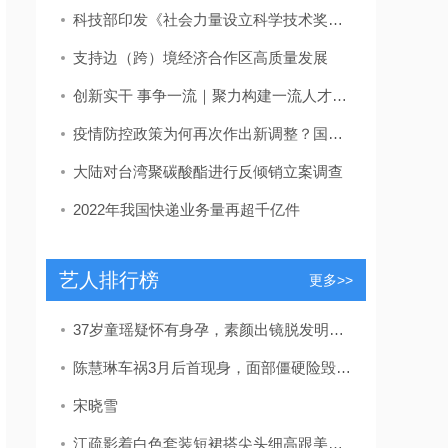
科技部印发《社会力量设立科学技术奖管理办法》
支持边（跨）境经济合作区高质量发展
创新实干 事争一流｜聚力构建一流人才发展体系！东营区发布教育、卫生、吕剧人才新政策
疫情防控政策为何再次作出新调整？国家卫健委回应
大陆对台湾聚碳酸酯进行反倾销立案调查
2022年我国快递业务量再超千亿件
艺人排行榜
更多>>
37岁童瑶疑怀有身孕，素颜出镜脱发明显，放宝宝安全座椅孕味十足
陈慧琳车祸3月后首现身，面部僵硬险毁容，留疤自曝未找整容医生
宋晓雪
江疏影着白色套装短裙搭尖头细高跟美的独特网友：被长腿折服