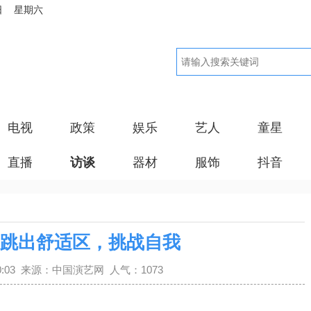
日 星期六
电视
政策
娱乐
艺人
童星
直播
访谈
器材
服饰
抖音
跳出舒适区，挑战自我
6:40:03 来源：中国演艺网 人气：1073