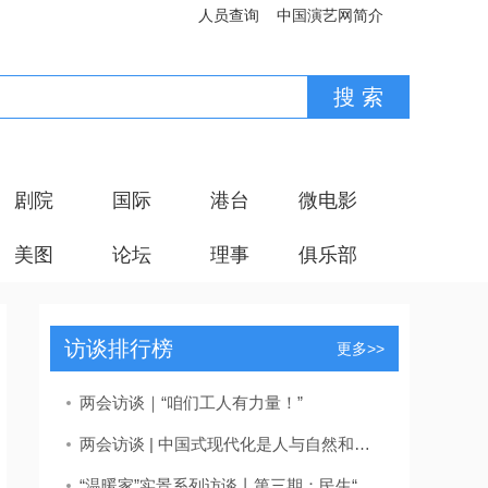
人员查询
中国演艺网简介
剧院
国际
港台
微电影
美图
论坛
理事
俱乐部
访谈排行榜
更多>>
两会访谈｜“咱们工人有力量！”
两会访谈 | 中国式现代化是人与自然和谐共生的现代化——访全国政协委员、中国工程院院士、生态环境部环境规划院院长王金南
“温暖家”实景系列访谈丨第三期：民生“小确幸” 汇聚大幸福