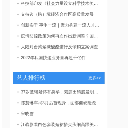
科技部印发《社会力量设立科学技术奖管理办法》
支持边（跨）境经济合作区高质量发展
创新实干 事争一流｜聚力构建一流人才发展体系！东营区发布教育、卫生、吕剧人才新政策
疫情防控政策为何再次作出新调整？国家卫健委回应
大陆对台湾聚碳酸酯进行反倾销立案调查
2022年我国快递业务量再超千亿件
艺人排行榜
更多>>
37岁童瑶疑怀有身孕，素颜出镜脱发明显，放宝宝安全座椅孕味十足
陈慧琳车祸3月后首现身，面部僵硬险毁容，留疤自曝未找整容医生
宋晓雪
江疏影着白色套装短裙搭尖头细高跟美的独特网友：被长腿折服