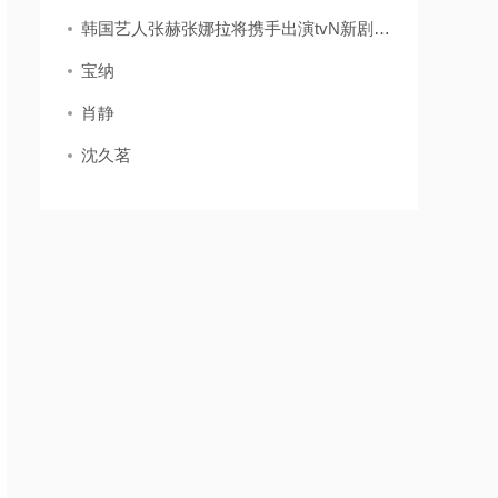
韩国艺人张赫张娜拉将携手出演tvN新剧《family》
宝纳
肖静
沈久茗