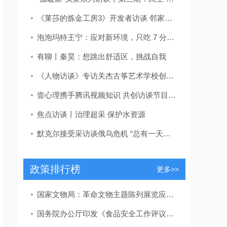
《莱莎的炼金工房3》开发者访谈 邻家少女初长成
泡泡玛特王宁：应对新环境，只吃 7 分饱丨新新访谈
有聊丨秦昊：想跳出舒适区，挑战自我
《人物访谈》专访关杰古筝艺术学校创始人关杰
壹心理携手腾讯视频知识 共创访谈节目《人生七年》上线
焦点访谈丨治理超采 保护水资源
默克尔接受采访谈俄乌危机 “总有一天会以谈判结束”
政策排行榜
更多>>
国家文物局：革命文物主题陈列展览应力戒“主题模糊”“千馆一面”
国务院办公厅印发《食品安全工作评议考核办法》