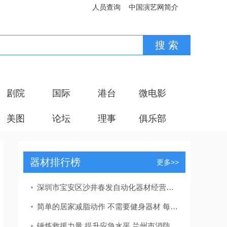
人员查询
中国演艺网简介
剧院
国际
港台
微电影
美图
论坛
理事
俱乐部
器材排行榜
更多>>
深圳市宝安区沙井春发自动化器材经营部销售未标注产品执行标准号的产品案
简单的居家减脂动作 不需要健身器材 每天20分钟
锤炼救援力量 提升应急水平 兰州市消防救援支队城关区大队开展轻型搜救队拉动暨车辆器材测试