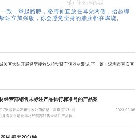
致，举起胳膊，胳膊伸直放在耳朵两侧，抬起脚
靠墙站立加强版，你会感觉全身的脂肪都在燃烧。
队城关区大队开展轻型搜救队拉动暨车辆器材测试
下一篇：
深圳市宝安区
产品案
材经营部销售未标注产品执行标准号的产品案
局宝安监管局发布行政处罚信息（深市监宝处罚
2023-03-08
区沙井春发自动化器材经营部销售未标注产品执行
收非法财物。...
器材 每天20分钟