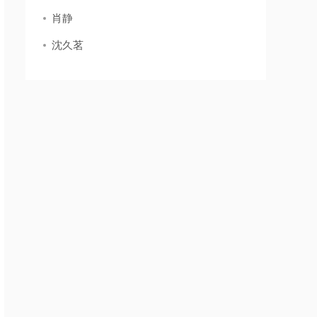
肖静
沈久茗