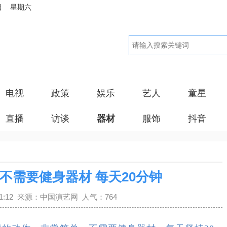
日 星期六
电视
政策
娱乐
艺人
童星
直播
访谈
器材
服饰
抖音
不需要健身器材 每天20分钟
0:51:12 来源：中国演艺网 人气：764