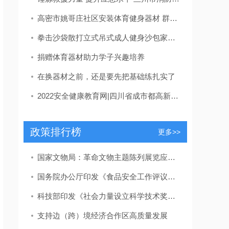
高密市姚哥庄社区安装体育健身器材 群众乐享健康生活
拳击沙袋散打立式吊式成人健身沙包家用不倒翁儿童跆拳道训练器材
捐赠体育器材助力学子兴趣培养
在换器材之前，还是要先把基础练扎实了
2022安全健康教育网|四川省成市都高新区综合保税区开展消防安全培训及消防器材演练
政策排行榜
更多>>
国家文物局：革命文物主题陈列展览应力戒“主题模糊”“千馆一面”
国务院办公厅印发《食品安全工作评议考核办法》
科技部印发《社会力量设立科学技术奖管理办法》
支持边（跨）境经济合作区高质量发展