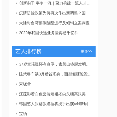
创新实干 事争一流｜聚力构建一流人才发展体系！东营区发布教育、卫生、吕剧人才新政策
疫情防控政策为何再次作出新调整？国家卫健委回应
大陆对台湾聚碳酸酯进行反倾销立案调查
2022年我国快递业务量再超千亿件
艺人排行榜
更多>>
37岁童瑶疑怀有身孕，素颜出镜脱发明显，放宝宝安全座椅孕味十足
陈慧琳车祸3月后首现身，面部僵硬险毁容，留疤自曝未找整容医生
宋晓雪
江疏影着白色套装短裙搭尖头细高跟美的独特网友：被长腿折服
韩国艺人张赫张娜拉将携手出演tvN新剧《family》
宝纳