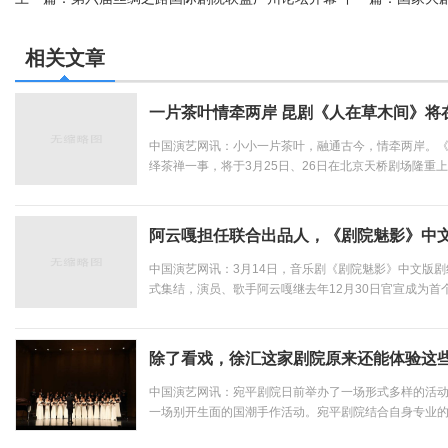
相关文章
一片茶叶情牵两岸 昆剧《人在草木间》将
中国演艺网讯：小小一片茶叶，融通古今，情牵两岸。《
绎茶禅一事，将于3月25日、26日在北京天桥剧场隆重
史著述中，有这样一段记载：举世闻名的茶中圣品——台
一位叫林凤池的台湾举子，从福建武夷山把天心永乐禅寺老
阿云嘎担任联合出品人，《剧院魅影》中文
中国演艺网讯：3月14日，音乐剧《剧院魅影》中文版
式集结，演员、歌手阿云嘎继去年12月30日官宣成为首
嘎将兼任《剧院魅影》中文版联合制作人，该剧将于5月
将看到全新的中文版“魅影”。...
除了看戏，徐汇这家剧院原来还能体验这
中国演艺网讯：宛平剧院日前举办了一场形式多样的活
一场别开生面的国潮手作活动。宛平剧院结合自身专业
公共艺术教育活动。由上海歌剧院常任指挥、青年指挥