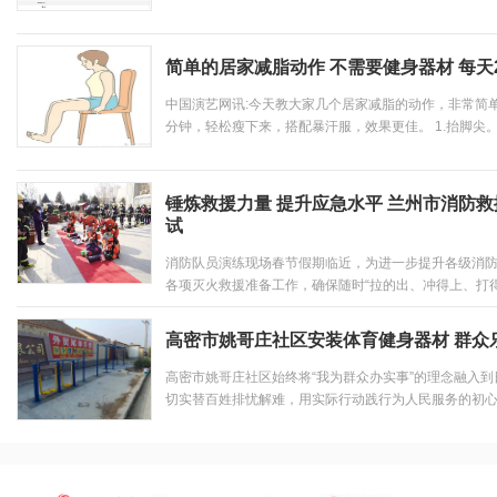
标准号的产品案。处罚结果：罚款249元；没收非法财物。.
简单的居家减脂动作 不需要健身器材 每天
中国演艺网讯:今天教大家几个居家减脂的动作，非常简
分钟，轻松瘦下来，搭配暴汗服，效果更佳。 1.抬脚尖
腿与地面垂直，抬起脚尖-放下，反复重复动作，不要停顿
尖姿势一样，抬起脚跟-放下，...
锤炼救援力量 提升应急水平 兰州市消防
试
消防队员演练现场春节假期临近，为进一步提升各级消
各项灭火救援准备工作，确保随时“拉的出、冲得上、打
城关区大队组织开展轻型搜救队拉动暨车辆器材测试活
式，利用直接开赴模式进行集结。接到命令后，轻型地震..
高密市姚哥庄社区安装体育健身器材 群众
高密市姚哥庄社区始终将“我为群众办实事”的理念融入
切实替百姓排忧解难，用实际行动践行为人民服务的初
生活，增强广大居民参与全民健身活动的积极性，我区
育器材，督促群众强身健体。健身器材...