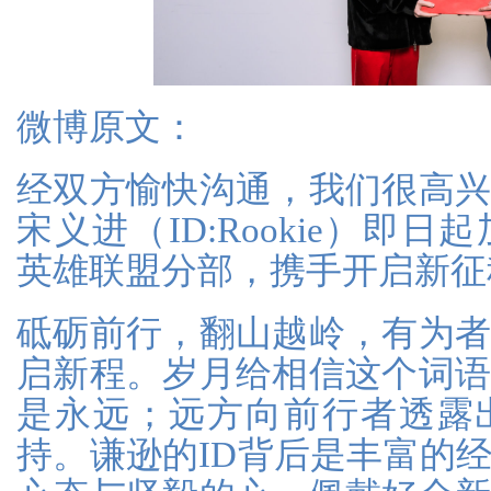
微博原文：
经双方愉快沟通，我们很高
宋义进（ID:Rookie）即
英雄联盟分部，携手开启新征
砥砺前行，翻山越岭，有为
启新程。岁月给相信这个词
是永远；远方向前行者透露
持。谦逊的ID背后是丰富的