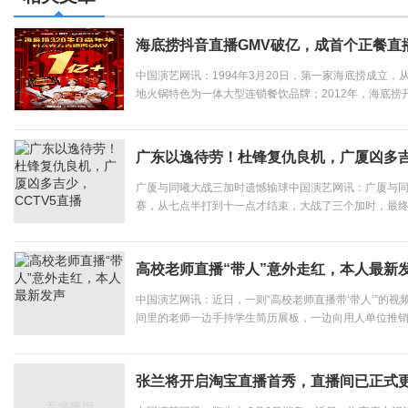
海底捞抖音直播GMV破亿，成首个正餐直
中国演艺网讯：1994年3月20日，第一家海底捞成立
地火锅特色为一体大型连锁餐饮品牌；2012年，海底捞开
底捞在港交所主板挂牌上市。2023年，穿越29年的岁月
立”的一年。在面对激烈与风险并存的餐饮市场，海底捞带着“
广东以逸待劳！杜锋复仇良机，广厦凶多吉
广厦与同曦大战三加时遗憾输球中国演艺网讯：广厦与
赛，从七点半打到十一点才结束，大战了三个加时，最终广
输球了，但也要给他们献上掌声，胡金秋打了56分钟得到3
得到29分12篮板17助攻的大号三双，威尔斯打了47分钟得到
高校老师直播“带人”意外走红，本人最新
中国演艺网讯：近日，一则“高校老师直播带‘带人’”的
间里的老师一边手持学生简历展板，一边向用人单位推
校，“这种老师请给我来一打！”“学生情商很高、社会活动
以考虑”、“这个学生如果错过了，你真会后...
张兰将开启淘宝直播首秀，直播间已正式更