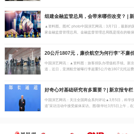
月15日，西方各国的股票指数普遍下跌，特别是银行板
悠久历史的瑞士信贷银行（以下简称瑞信）率先陷入了困境
组建金融监管总局，会带来哪些改变？ | 
▲资料图。图/IC photo中国演艺网讯：3月7日，最
家金融监督管理总局。金融监督管理总局既是现在的银
的大一统金融监管提供了制度想象空间。金融即资金融
（直接融资）、保险和信托（金融资产管理）等多个领域。
20公斤1807元，廉价航空为何行李“不廉
中国演艺网讯：▲资料图：旅客排队办理值机手续。新京报
道，近日，亚洲航空被曝行李超重5公斤收1807元托运
工对在柜台托运20公斤行李的收费以及开具的票据符合
没有如其所述包含15公斤托运行李额度。该事件迅速在网络
好奇心对基础研究有多重要？| 新京报专栏
中国演艺网讯：关注全国两会系列评论▲3月5日，科学
道”采访活动中接受媒体采访。图/新华社3月5日上午，
会议举行的首场“部长通道”采访活动上，科学技术部部
创新特别是基础研究方面一系列重大的战略部署，一是加强