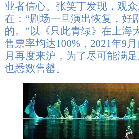
业者信心。张笑丁发现，观众
在：“剧场一旦演出恢复，好
的。”以《只此青绿》在上海
售票率均达100%，2021年
月再度来沪，为了尽可能满足
也悉数售罄。