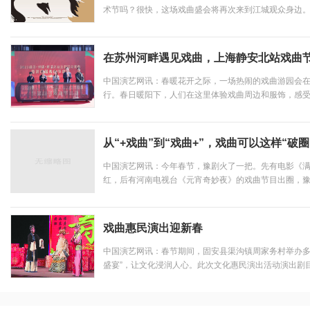
术节吗？很快，这场戏曲盛会将再次来到江城观众身边。
11届武汉“戏码头”中华戏曲艺术节将于3月29日开幕。
的8家戏曲院团带来23场精彩演出。其中，将昆曲这门艺术
在苏州河畔遇见戏曲，上海静安北站戏曲
中国演艺网讯：春暖花开之际，一场热闹的戏曲游园会
行。春日暖阳下，人们在这里体验戏曲周边和服饰，感受戏
见·对话·乐活”北站主题活动暨第四届北站戏曲节也在此
系列精品文旅线路、文化活动、文艺汇演、企业家沙龙、体
从“+戏曲”到“戏曲+”，戏曲可以这样“破圈
中国演艺网讯：今年春节，豫剧火了一把。先有电影《
红，后有河南电视台《元宵奇妙夜》的戏曲节目出圈，
机铃声。传统戏曲“破圈”的原因是多重的，内部体现在
从行腔、表演上的大胆改变，到具有现代元素的舞美、后期
戏曲惠民演出迎新春
中国演艺网讯：春节期间，固安县渠沟镇周家务村举办多
盛宴”，让文化浸润人心。此次文化惠民演出活动演出剧
合》等。...