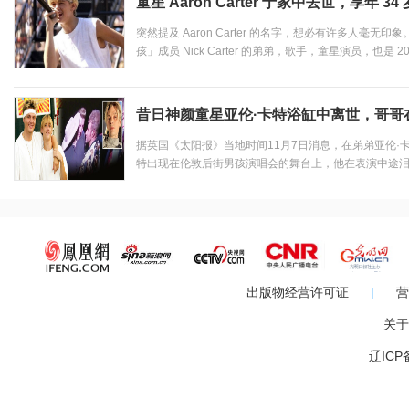
童星 Aaron Carter 于家中去世，享年 34 
突然提及 Aaron Carter 的名字，想必有许多人毫
孩」成员 Nick Carter 的弟弟，歌手，童星演员，也是
像」，出现在各路杂志与海报封面，也是当时众多少女的「梦
Bieber 后来的发展模式铺平道路的男人。美国当地时间..
昔日神颜童星亚伦·卡特浴缸中离世，哥哥
据英国《太阳报》当地时间11月7日消息，在弟弟亚伦·卡
特出现在伦敦后街男孩演唱会的舞台上，他在表演中途
缅怀大家共同的小弟弟亚伦·卡特。刚刚过去的周六，年仅
的家中去世，死在浴缸中。不到24小时后，...
出版物经营许可证
|
营
关于
辽ICP