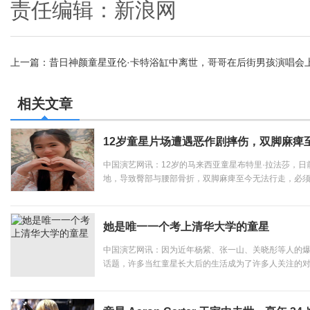
责任编辑：新浪网
上一篇：
昔日神颜童星亚伦·卡特浴缸中离世，哥哥在后街男孩演唱会
靠乔四美翻身
相关文章
12岁童星片场遭遇恶作剧摔伤，双脚麻痺
中国演艺网讯：12岁的马来西亚童星布特里·拉法莎，
地，导致臀部与腰部骨折，双脚麻痺至今无法行走，必
莎在拍摄新剧时，突然被一名孩童抽走椅子，导致她失
摄影器材。之后，她被紧急送往医院接受治疗。拉法莎的妈
她是唯一一个考上清华大学的童星
中国演艺网讯：因为近年杨紫、张一山、关晓彤等人的
话题，许多当红童星长大后的生活成为了许多人关注的
技出众的小童星更容易让观众印象深刻。但是很可惜的
渐离开了这个圈子。今天，要说到的就是一位曾经十分红火