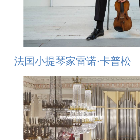
法国小提琴家雷诺·卡普松