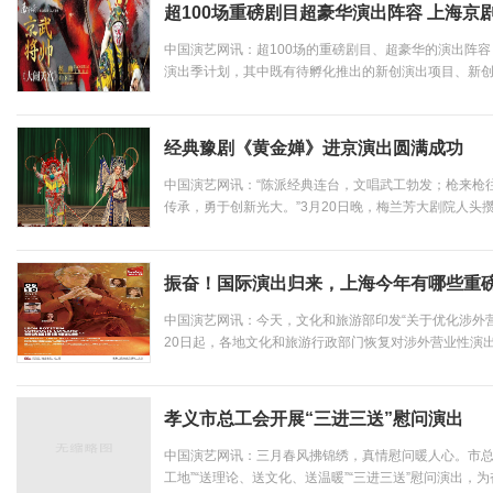
超100场重磅剧目超豪华演出阵容 上海京剧
中国演艺网讯：超100场的重磅剧目、超豪华的演出阵容
演出季计划，其中既有待孵化推出的新创演出项目、新
好口碑的品牌项目和打磨修整多轮的新编力作，是上海
集中展示。“采庶子之春华，忘家丞之秋实”。结合演出品牌
经典豫剧《黄金婵》进京演出圆满成功
中国演艺网讯：“陈派经典连台，文唱武工勃发；枪来枪
传承，勇于创新光大。”3月20日晚，梅兰芳大剧院人头
动的心情等待经典豫剧《黄金婵》开演。《黄金婵》作为
京展演周”的收官之作，酣畅淋漓的武戏与韵味醇厚的唱段在
振奋！国际演出归来，上海今年有哪些重
中国演艺网讯：今天，文化和旅游部印发“关于优化涉外营
20日起，各地文化和旅游行政部门恢复对涉外营业性演
朋友圈，让演出行业振奋。上海各大剧院应时而动，第
息。“这是一个积极的信号，给正在紧密进行涉外演出谈判的
孝义市总工会开展“三进三送”慰问演出
中国演艺网讯：三月春风拂锦绣，真情慰问暖人心。市总
工地”“送理论、送文化、送温暖”“三进三送”慰问演出，