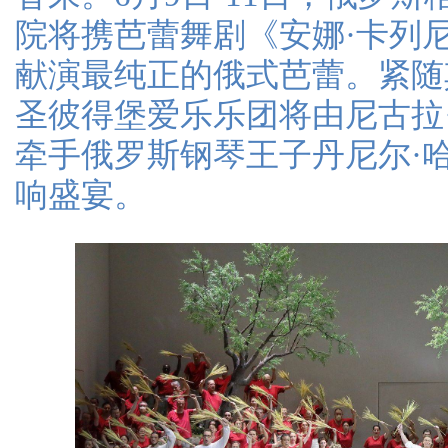
院将携芭蕾舞剧《安娜·卡列
献演最纯正的俄式芭蕾。紧随
圣彼得堡爱乐乐团将由尼古拉
牵手俄罗斯钢琴王子丹尼尔·
响盛宴。