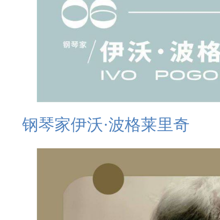
钢琴家伊沃·波格莱里奇