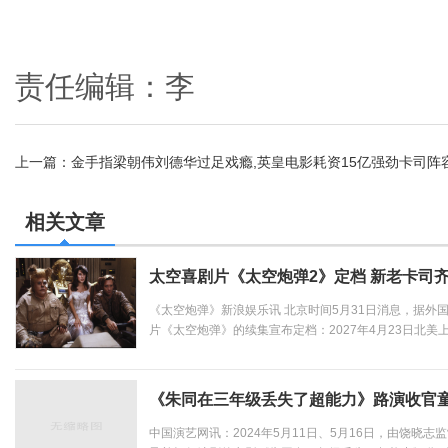
责任编辑：李
上一篇：
金手指梁朝伟刘德华过足戏瘾,英皇电影耗资15亿强劲卡司阵
史传奇引爆全国影院
相关文章
太空喜剧片《太空炮弹2》定档 新老卡司
《太空炮弹》新浪娱乐讯 北京时间5月31日消息，据外国
片《太空炮弹》的续集宣布定档：2027年4月23日北美
梅尔·布鲁克斯回归主演并制片，比尔·普尔曼、里克·莫拉
尔也继续出演，柯柯·帕尔默、刘易斯·普尔曼、...
《朱同在三年级丢失了超能力》路演收官
中国演艺网讯：2024年5月11日、5月16日，由饶晓