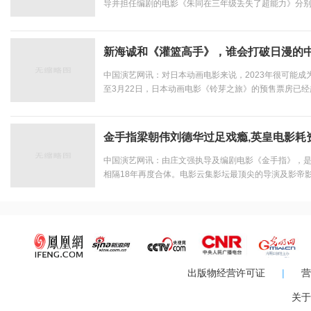
导并担任编剧的电影《朱同在三年级丢失了超能力》分别
校&剧场路演，与观众共同分享童年记忆，交流观影心得
PK广播体操，热烈氛围点燃全场，还有观众真情落泪走心输
新海诚和《灌篮高手》，谁会打破日漫的
中国演艺网讯：对日本动画电影来说，2023年很可能
至3月22日，日本动画电影《铃芽之旅》的预售票房已经
映美国电影《雷霆沙赞2》累计票房的两倍多，预售成绩
影《不止不休》和《望道》。不仅如此，《铃芽之旅》已经
金手指梁朝伟刘德华过足戏瘾,英皇电影耗
中国演艺网讯：由庄文强执导及编剧电影《金手指》，是梁
相隔18年再度合体。电影云集影坛最顶尖的导演及影帝
开！ERROR成员阿Dee何启华继《毒舌大状》与子华
大影帝斗戏，亦系阿Dee首次参与大制作电影。耗资高达港
出版物经营许可证
|
营
关于