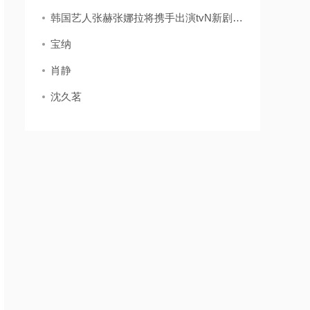
韩国艺人张赫张娜拉将携手出演tvN新剧《family》
宝纳
肖静
沈久茗