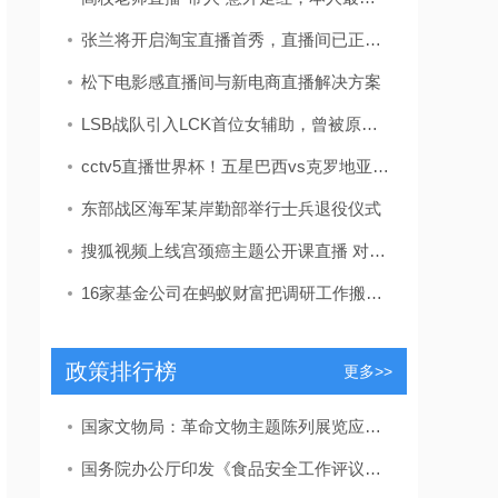
张兰将开启淘宝直播首秀，直播间已正式更名为“张兰俏生活”
松下电影感直播间与新电商直播解决方案
LSB战队引入LCK首位女辅助，曾被原神哥直播嘲讽？报仇的机会来了
cctv5直播世界杯！五星巴西vs克罗地亚，梅西率阿根廷男足PK荷兰
东部战区海军某岸勤部举行士兵退役仪式
搜狐视频上线宫颈癌主题公开课直播 对HPV病毒说再见
16家基金公司在蚂蚁财富把调研工作搬上直播间
政策排行榜
更多>>
国家文物局：革命文物主题陈列展览应力戒“主题模糊”“千馆一面”
国务院办公厅印发《食品安全工作评议考核办法》