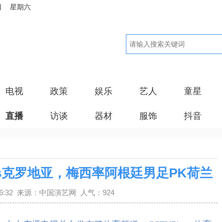
日 星期六
电视
政策
娱乐
艺人
童星
直播
访谈
器材
服饰
抖音
vs克罗地亚，梅西率阿根廷男足PK荷兰
6:26:32 来源：中国演艺网 人气：924