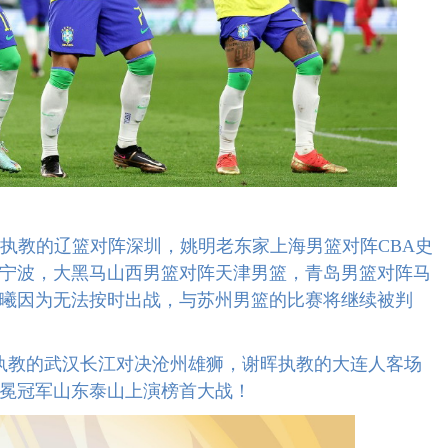
执教的辽篮对阵深圳，姚明老东家上海男篮对阵CBA史
宁波，大黑马山西男篮对阵天津男篮，青岛男篮对阵马
曦因为无法按时出战，与苏州男篮的比赛将继续被判
羽执教的武汉长江对决沧州雄狮，谢晖执教的大连人客场
冕冠军山东泰山上演榜首大战！