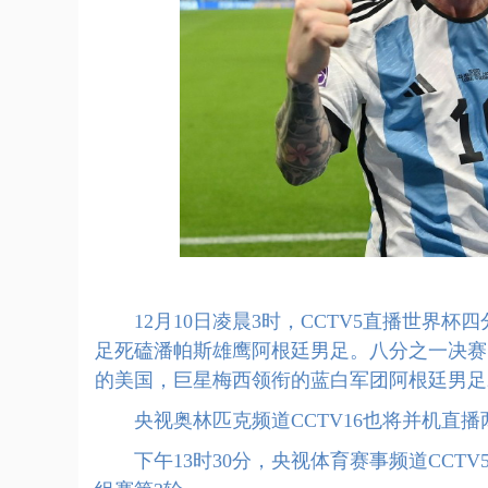
12月10日凌晨3时，CCTV5直播世界杯
足死磕潘帕斯雄鹰阿根廷男足。八分之一决赛
的美国，巨星梅西领衔的蓝白军团阿根廷男足
央视奥林匹克频道CCTV16也将并机直播
下午13时30分，央视体育赛事频道CCTV5