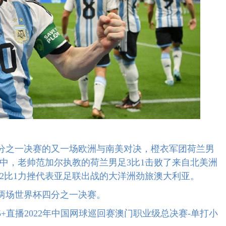
四分之一决赛的又一场欧洲与南美对决，橙衣军团荷兰男
中，老帅范加尔执教的荷兰男足3比1击败了来自北美洲
2比1力挫代表亚足联出战的大洋洲劲旅澳大利亚。
两场世界杯四分之一决赛。
+直播2022年中国网球巡回赛澳门职业级总决赛-单打小