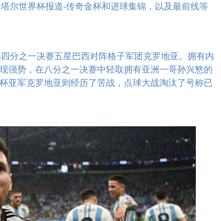
年卡塔尔世界杯报道-传奇金杯和进球集锦，以及最前线等
界杯四分之一决赛五星巴西对阵格子军团克罗地亚。拥有内
现强势，在八分之一决赛中轻取拥有亚洲一哥孙兴慜的
杯亚军克罗地亚则经历了苦战，点球大战淘汰了号称已