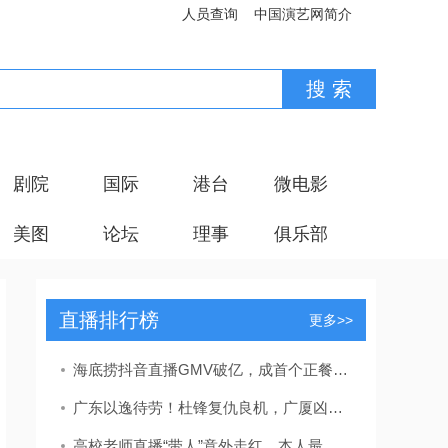
人员查询
中国演艺网简介
剧院
国际
港台
微电影
美图
论坛
理事
俱乐部
直播排行榜
更多>>
海底捞抖音直播GMV破亿，成首个正餐直播破亿品牌
广东以逸待劳！杜锋复仇良机，广厦凶多吉少，CCTV5直播
高校老师直播“带人”意外走红，本人最新发声