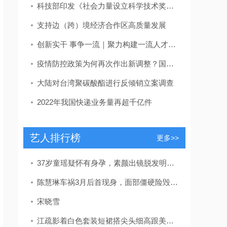
科技部印发《社会力量设立科学技术奖管理办法》
支持边（跨）境经济合作区高质量发展
创新实干 事争一流｜聚力构建一流人才发展体系！东营区发布教育、卫生、吕剧人才新政策
疫情防控政策为何再次作出新调整？国家卫健委回应
大陆对台湾聚碳酸酯进行反倾销立案调查
2022年我国快递业务量再超千亿件
艺人排行榜
更多>>
37岁童瑶疑怀有身孕，素颜出镜脱发明显，放宝宝安全座椅孕味十足
陈慧琳车祸3月后首现身，面部僵硬险毁容，留疤自曝未找整容医生
宋晓雪
江疏影着白色套装短裙搭尖头细高跟美的独特网友：被长腿折服