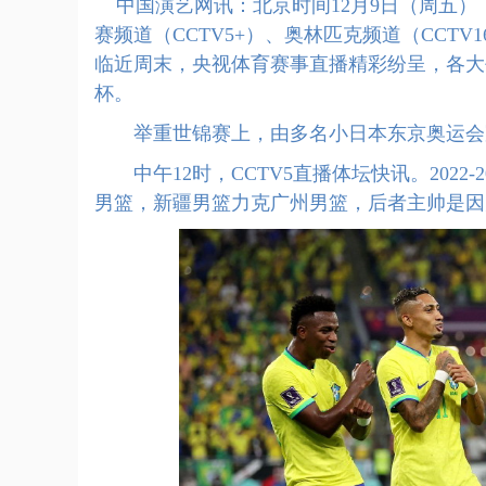
中国演艺网讯：北京时间12月9日（周五），
赛频道（CCTV5+）、奥林匹克频道（CCTV
临近周末，央视体育赛事直播精彩纷呈，各大
杯。
举重世锦赛上，由多名小日本东京奥运会冠
中午12时，CCTV5直播体坛快讯。2022-
男篮，新疆男篮力克广州男篮，后者主帅是因