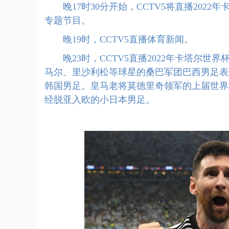
晚17时30分开始，CCTV5将直播2022
专题节目。
晚19时，CCTV5直播体育新闻。
晚23时，CCTV5直播2022年卡塔尔世
马尔、里沙利松等球星的桑巴军团巴西男足表
韩国男足。皇马老将莫德里奇领军的上届世界
经脱亚入欧的小日本男足。