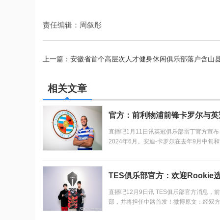
责任编辑：周叙彤
上一篇：
安徽省首个高层次人才健身休闲俱乐部落户含山
相关文章
官方：前利物浦前锋卡罗尔与英冠
直播吧1月11日讯英冠俱乐部雷丁官方宣布
2024年6月。安迪-卡罗尔在去年9月中
合同将在本周末到期之前，雷丁官方宣布与他
雷丁出场了17次，打进了4球。卡罗尔曾效力
TES俱乐部官方：欢迎Rooki
直播吧12月9日讯 TES俱乐部官方消息，前S
部，并将担任中路首发！微博原文：经双
宋义进（ID:Rookie）即日起加入滔搏