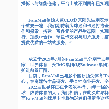
播拆卡与智能仓储，平台上线不到两年已实现
FansMall创始人兼CEO赵京阳先生则表
个重要开端，我们期待着为球迷和卡迷打造全
作和探索，搭建丰富多元的产品生态圈，实现商业
行、顶级IP合作、球星卡交易与用户服务，
提供优质的一站式服务。”
成立于2019年7月的FansMall已分
家、世界体育巨头IMG集团(现Endeavor集
扩进前景正酣。
目前，FansMall已与多个国际顶尖体
心，在高端衍生品研发、垂直性商业开发、全
2022届世界杯正在卡塔尔举行，4年一
球、热爱体育的人，我们相信，在此次世界杯
而FansMall的球星卡也将为球迷们保留住这些