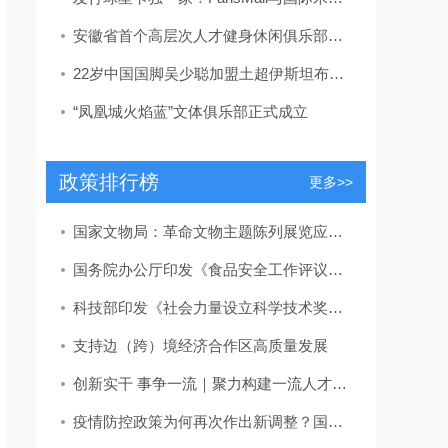
安徽省首个高层次人才健身休闲俱乐部落户含山县
22岁中国国脚吴少聪加盟土超伊斯坦布尔BFK俱乐部
“凤凰城火焰蓝”文体俱乐部正式成立
政策排行榜
更多>>
国家文物局：革命文物主题陈列展览应力戒“主题模糊”“千馆一面”
国务院办公厅印发《食品安全工作评议考核办法》
科技部印发《社会力量设立科学技术奖管理办法》
支持边（跨）境经济合作区高质量发展
创新实干 事争一流｜聚力构建一流人才发展体系！东营区发布教育、卫生、吕剧人才新政策
疫情防控政策为何再次作出新调整？国家卫健委回应