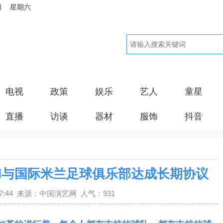
日 星期六
电视
政策
娱乐
艺人
童星
直播
访谈
器材
服饰
抖音
all与国际米兰足球俱乐部达成长期协议
0:37:44 来源：中国演艺网 人气：931