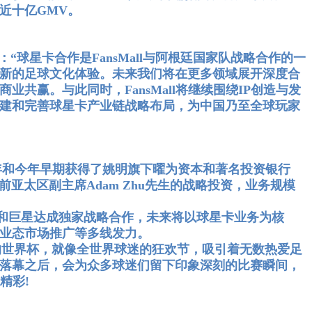
近十亿GMV。
示：“球星卡合作是FansMall与阿根廷国家队战略合作的一
新的足球文化体验。未来我们将在更多领域展开深度合
共赢。与此同时，FansMall将继续围绕IP创造与发
搭建和完善球星卡产业链战略布局，为中国乃至全球玩家
别于去年和今年早期获得了姚明旗下曜为资本和著名投资银行
团)前亚太区副主席Adam Zhu先生的战略投资，业务规模
育IP和巨星达成独家战略合作，未来将以球星卡业务为核
业态市场推广等多线发力。
届的世界杯，就像全世界球迷的狂欢节，吸引着无数热爱足
落幕之后，会为众多球迷们留下印象深刻的比赛瞬间，
精彩!