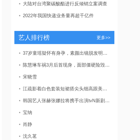
大陆对台湾聚碳酸酯进行反倾销立案调查
2022年我国快递业务量再超千亿件
艺人排行榜
更多>>
37岁童瑶疑怀有身孕，素颜出镜脱发明显，放宝宝安全座椅孕味十足
陈慧琳车祸3月后首现身，面部僵硬险毁容，留疤自曝未找整容医生
宋晓雪
江疏影着白色套装短裙搭尖头细高跟美的独特网友：被长腿折服
韩国艺人张赫张娜拉将携手出演tvN新剧《family》
宝纳
肖静
沈久茗