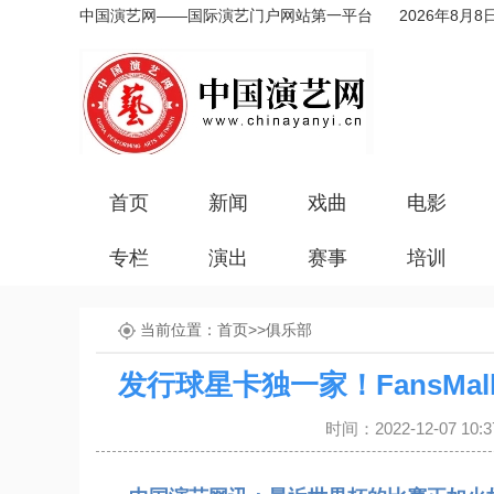
中国演艺网——国际演艺门户网站第一平台
2026年8月8
首页
新闻
戏曲
电影
专栏
演出
赛事
培训
当前位置：
首页
>>
俱乐部
发行球星卡独一家！FansM
时间：2022-12-07 1