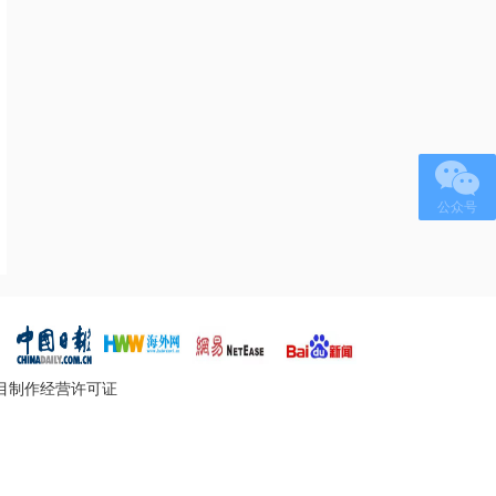
公众号
目制作经营许可证