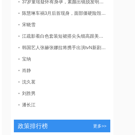
37岁童瑶疑怀有身孕，素颜出镜脱发明显，放宝宝安全座椅孕味十足
陈慧琳车祸3月后首现身，面部僵硬险毁容，留疤自曝未找整容医生
宋晓雪
江疏影着白色套装短裙搭尖头细高跟美的独特网友：被长腿折服
韩国艺人张赫张娜拉将携手出演tvN新剧《family》
宝纳
肖静
沈久茗
刘胜男
潘长江
政策排行榜
更多>>