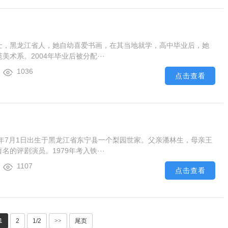
士，黑龙江省人，她自幼喜爱书画，在其当地就学，高中毕业后，她
美术系。2004年毕业后被分配···
1036
点击查看
7年7月1日出生于黑龙江省东宁县一个梨园世家。父亲潘林生，母亲王
名的评剧演员。1979年考入铁···
1107
点击查看
1
2
1/2
>>
尾页