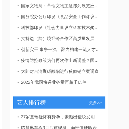
国家文物局：革命文物主题陈列展览应力戒“主题模糊”“千馆一面”
国务院办公厅印发《食品安全工作评议考核办法》
科技部印发《社会力量设立科学技术奖管理办法》
支持边（跨）境经济合作区高质量发展
创新实干 事争一流｜聚力构建一流人才发展体系！东营区发布教育、卫生、吕剧人才新政策
疫情防控政策为何再次作出新调整？国家卫健委回应
大陆对台湾聚碳酸酯进行反倾销立案调查
2022年我国快递业务量再超千亿件
艺人排行榜
更多>>
37岁童瑶疑怀有身孕，素颜出镜脱发明显，放宝宝安全座椅孕味十足
陈慧琳车祸3月后首现身，面部僵硬险毁容，留疤自曝未找整容医生