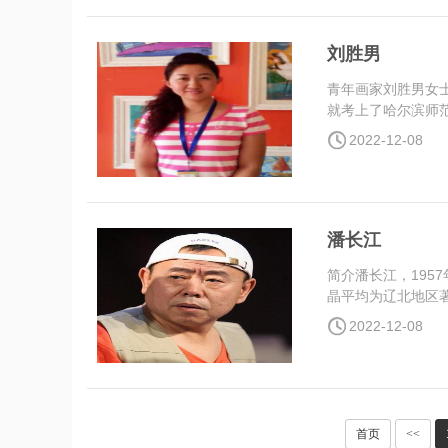
刘胜男
青年画家刘胜男女
就考上了哈尔滨师范
2022-12-08
潘长江
简介潘长江，195
晶平均为辽北地区著
2022-12-08
首页
<<