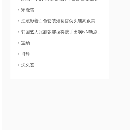
宋晓雪
江疏影着白色套装短裙搭尖头细高跟美的独特网友：被长腿折服
韩国艺人张赫张娜拉将携手出演tvN新剧《family》
宝纳
肖静
沈久茗