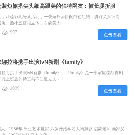
套装短裙搭尖头细高跟美的独特网友：被长腿折服
近，江疏影现身某活动，一袭短外套搭配白色短裙，脚踩尖头细高
腿。脸小五官很立体，白貌美大···
997
点击查看
拉将携手出演tvN新剧《family》
将携手出演tvN新剧《family》。《family》是一部家庭谍战喜剧
凡上班族的特工与不知道丈夫···
1009
点击查看
连人 . 1956年.出生艺术世家.六岁开始学习人物剪影.启蒙老师.画家父