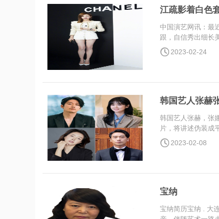
江疏影着白色
中国演艺网讯：最
跟，自信秀出细长美
2023-02-24
韩国艺人张赫张娜
韩国艺人张赫，张娜拉
片，将讲述伪装成平
2023-02-08
宝纳
宝纳简历宝纳 . 大