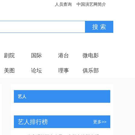
人员查询
中国演艺网简介
剧院
国际
港台
微电影
美图
论坛
理事
俱乐部
艺人
艺人排行榜
更多>>