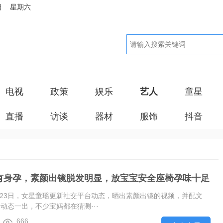
日 星期六
电视
政策
娱乐
艺人
童星
直播
访谈
器材
服饰
抖音
怀有身孕，素颜出镜脱发明显，放宝宝安全座椅孕味十足
月23日，女星童瑶更新社交平台动态，晒出素颜出镜的视频，并配文
。动态一出，不少宝妈都在猜测···
666