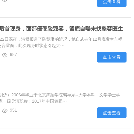
点击查看
月后首现身，面部僵硬险毁容，留疤自曝未找整容医生
22日深夜，港媒报道了陈慧琳的近况，她自从去年12月底发生车祸
合露面，此次现身时状态引起大···
687
点击查看
玥汐）2006年毕业于北京舞蹈学院编导系--大学本科、文学学士学
家一级导演职称；2017年中国舞蹈···
951
点击查看