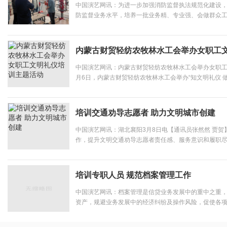
中国演艺网讯：为进一步加强消防监督执法规范化建设
防监督业务水平，培养一批业务精、专业强、会做群众
监督队伍，3月21日，秦皇岛市消防救援支队组织支队
培训学校（秦皇岛校区）进行消防监督业务实地教学培训。
内蒙古财贸轻纺农牧林水工会举办女职工
中国演艺网讯：内蒙古财贸轻纺农牧林水工会举办女职工
月6日，内蒙古财贸轻纺农牧林水工会举办“知文明礼仪 
题活动。活动以中国博大精深的礼仪文化为主题，以茶
慧为切入点，讲授了体现中国人传统美德谦逊礼让的“常礼.
培训交通劝导志愿者 助力文明城市创建
中国演艺网讯：湖北襄阳3月8日电【通讯员张然然 贾
作，提升文明交通劝导志愿者责任感、服务意识和履职
畅通的城市道路交通秩序。3月8日上午，湖北襄阳广场
司，对樊城区文明交通劝导志愿者进行集中培训，吸引了百
培训专职人员 规范档案管理工作
中国演艺网讯：档案管理是信贷业务发展中的重中之重
资产，规避业务发展中的经济纠纷及操作风险，促使各
梁农商银行领导班子将信贷档案管理工作纳入重点工作
施、选调专职人员，成功打造了档案集中管理中心。在此基