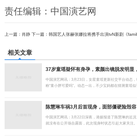
责任编辑：中国演艺网
上一篇：
肖静
下一篇：
韩国艺人张赫张娜拉将携手出演tvN新剧《famil
相关文章
37岁童瑶疑怀有身孕，素颜出镜脱发明显
中国演艺网讯：3月23日，女星童瑶更新社交平台动态
称“童小胖可爱吗”。动态一出，不少宝妈都在猜测童瑶
关注。晒出的视频中，童瑶身穿白色羊羔毛外套，留着
不见皱纹，也没有丝毫的瑕疵，白皙的皮肤宛如牛奶般光滑
陈慧琳车祸3月后首现身，面部僵硬险毁
中国演艺网讯：3月22日深夜，港媒报道了陈慧琳的近况
就没有在公开场合露面，此次现身时状态引起大家关注。20
13岁的儿子坐车时突发意外，车祸来得猝不及防，母子
三个月，陈慧琳车祸后首次现身，回忆起当天的场景，依然