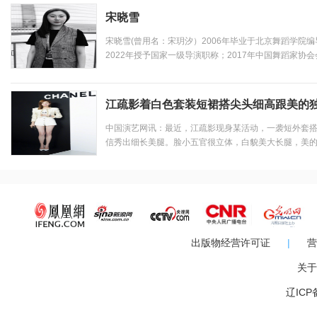
宋晓雪
宋晓雪(曾用名：宋玥汐）2006年毕业于北京舞蹈学院编
2022年授予国家一级导演职称；2017年中国舞蹈家协会
市-特聘专家；2016年授予：CCTV中学生频道特聘导
传部、文化部、军委等部门颁发的荣誉证书。主要工作业..
江疏影着白色套装短裙搭尖头细高跟美的
中国演艺网讯：最近，江疏影现身某活动，一袭短外套
信秀出细长美腿。脸小五官很立体，白貌美大长腿，美
腿有两米！江疏影自己在微博中也晒出了活动的美图，并
梭。”网友表示到：你，依旧率性美丽！网友表示到：真的好
出版物经营许可证
|
营
关于
辽ICP