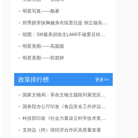
明星写真——杨幂
郑秀妍穿抹胸健身衣练普拉提 倒立做高难度动作身材火辣
组图：SM最美训练生LAMI不做爱豆转行当演员 公式照美呆了
明星美图——高圆圆
明星美图——郭碧婷
政策排行榜
更多>>
国家文物局：革命文物主题陈列展览应力戒“主题模糊”“千馆一面”
国务院办公厅印发《食品安全工作评议考核办法》
科技部印发《社会力量设立科学技术奖管理办法》
支持边（跨）境经济合作区高质量发展