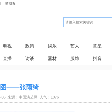
日 星期五
电视
政策
娱乐
艺人
童星
直播
访谈
器材
服饰
抖音
图——张雨绮
6:06:06 来源：中国演艺网 人气：1076