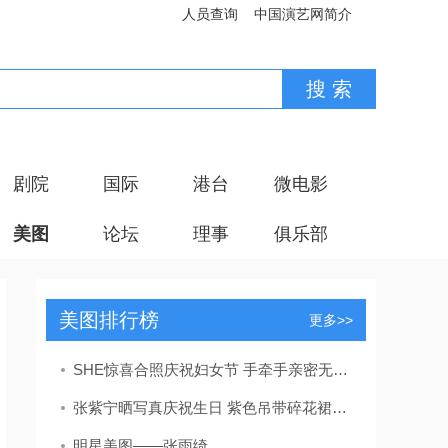
人员查询
中国演艺网简介
剧院
国际
港台
微电影
美图
论坛
理事
俱乐部
美图排行榜
更多>>
SHE惊喜合照庆祝妇女节 手牵手亲密无间笑容可敌岁月
张紫宁晒写真庆祝生日 紫色吊带碎花裙清新似蓝莓软糖
明星美图——张雨绮