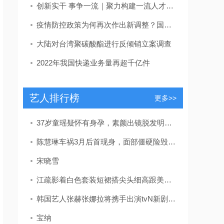
创新实干 事争一流｜聚力构建一流人才发展体系！东营区发布教育、卫生、吕剧人才新政策
疫情防控政策为何再次作出新调整？国家卫健委回应
大陆对台湾聚碳酸酯进行反倾销立案调查
2022年我国快递业务量再超千亿件
艺人排行榜
更多>>
37岁童瑶疑怀有身孕，素颜出镜脱发明显，放宝宝安全座椅孕味十足
陈慧琳车祸3月后首现身，面部僵硬险毁容，留疤自曝未找整容医生
宋晓雪
江疏影着白色套装短裙搭尖头细高跟美的独特网友：被长腿折服
韩国艺人张赫张娜拉将携手出演tvN新剧《family》
宝纳