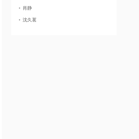
肖静
沈久茗