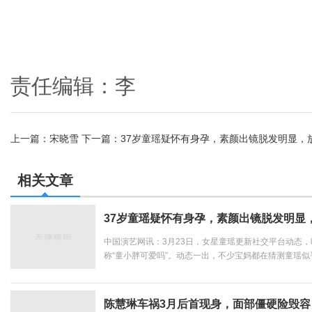
责任编辑：李
上一篇：
宋晓雪
下一篇：
37岁童瑶疑怀有身孕，素颜出镜脱发明显，
相关文章
37岁童瑶疑怀有身孕，素颜出镜脱发明显
中国演艺网讯：3月23日，女星童瑶更新社交平台动态
称“童小胖可爱吗”。动态一出，不少宝妈都在猜测童瑶
关注。晒出的视频中，童瑶身穿白色羊羔毛外套，留着
不见皱纹，也没有丝毫的瑕疵，白皙的皮肤宛如牛奶般光滑
陈慧琳车祸3月后首现身，面部僵硬险毁