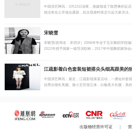
中国演艺网讯：3月22日深夜，港媒报道了陈慧琳的近况
就没有在公开场合露面，此次现身时状态引起大家关注。20
13岁的儿子坐车时突发意外，车祸来得猝不及防，母子
三个月，陈慧琳车祸后首次现身，回忆起当天的场景，依然
宋晓雪
宋晓雪(曾用名：宋玥汐）2006年毕业于北京舞蹈学院编
2022年授予国家一级导演职称；2017年中国舞蹈家协会
市-特聘专家；2016年授予：CCTV中学生频道特聘导
传部、文化部、军委等部门颁发的荣誉证书。主要工作业..
江疏影着白色套装短裙搭尖头细高跟美的
中国演艺网讯：最近，江疏影现身某活动，一袭短外套
信秀出细长美腿。脸小五官很立体，白貌美大长腿，美
腿有两米！江疏影自己在微博中也晒出了活动的美图，并
梭。”网友表示到：你，依旧率性美丽！网友表示到：真的好
出版物经营许可证
|
营