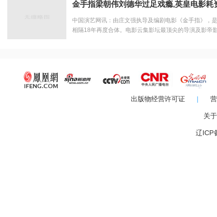
金手指梁朝伟刘德华过足戏瘾,英皇电影耗
中国演艺网讯：由庄文强执导及编剧电影《金手指》，是梁
相隔18年再度合体。电影云集影坛最顶尖的导演及影帝
开！ERROR成员阿Dee何启华继《毒舌大状》与子华
大影帝斗戏，亦系阿Dee首次参与大制作电影。耗资高达港
出版物经营许可证
|
营
关于
辽ICP