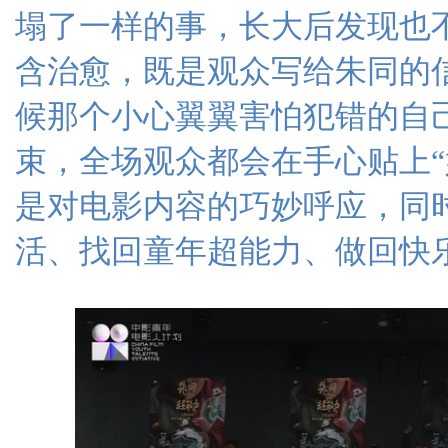
塌了一样的事，长大后发现也
含治愈，既是观众写给朱同的
候那个小心翼翼害怕犯错的自
束，全场观众都会在手心贴上“
是对电影内容的巧妙呼应，同
活、找回童年超能力、做回快