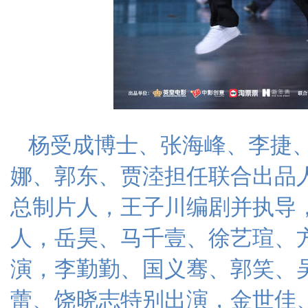
杨受成博士、张海峰、李捷
娜、郭东、贾淕担任联合出品
总制片人，王子川编剧并执导
人，岳昊、马千壹、徐艺瑄、
演，李勤勤、国义骞、郭笑、
蕾、饶晓志特别出演，金世佳