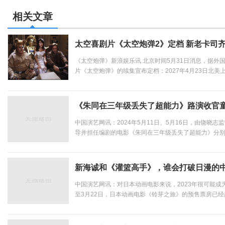
狂野一家上演劲爆日常
相关文章
太空喜剧片《太空炮弹2》定档 新老卡司
《太空炮弹》新浪娱乐讯 北京时间5月31日消息，据外国
片《太空炮弹》的续集宣布定档：2027年4月23日北美
梅尔·布鲁克斯回归主演并制片，比尔·普尔曼、里克·莫拉
尔也继续出演，柯柯·帕尔默、刘易斯·普尔曼、...
《朱同在三年级丢失了超能力》路演收官
中国演艺网讯：2024年5月11日、5月16日，由饶晓
导并担任编剧的电影《朱同在三年级丢失了超能力》分别
校&剧场路演，与观众共同分享童年记忆，交流观影心得
PK广播体操，热烈氛围点燃全场，还有观众真情落泪走心输
新海诚和《灌篮高手》，谁会打破日漫的
中国演艺网讯：对日本动画电影来说，2023年很可能
至3月22日，日本动画电影《铃芽之旅》的预售票房已经
映美国电影《雷霆沙赞2》累计票房的两倍多，预售成绩
影《不止不休》和《望道》。不仅如此，《铃芽之旅》已经