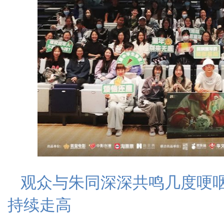
观众与朱同深深共鸣几度哽咽
持续走高