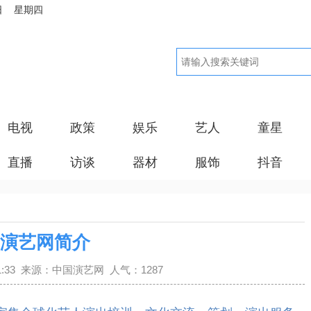
日 星期四
电视
政策
娱乐
艺人
童星
直播
访谈
器材
服饰
抖音
演艺网简介
0:21:33 来源：中国演艺网 人气：1287