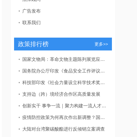
广告发布
联系我们
政策排行榜
更多>>
国家文物局：革命文物主题陈列展览应力戒“主题模糊”“千馆一面”
国务院办公厅印发《食品安全工作评议考核办法》
科技部印发《社会力量设立科学技术奖管理办法》
支持边（跨）境经济合作区高质量发展
创新实干 事争一流｜聚力构建一流人才发展体系！东营区发布教育、卫生、吕剧人才新政策
疫情防控政策为何再次作出新调整？国家卫健委回应
大陆对台湾聚碳酸酯进行反倾销立案调查