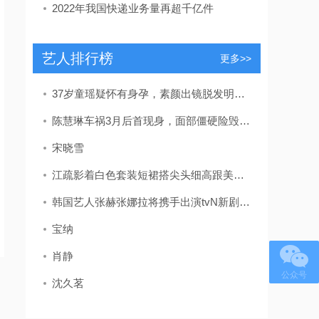
2022年我国快递业务量再超千亿件
艺人排行榜
更多>>
37岁童瑶疑怀有身孕，素颜出镜脱发明显，放宝宝安全座椅孕味十足
陈慧琳车祸3月后首现身，面部僵硬险毁容，留疤自曝未找整容医生
宋晓雪
江疏影着白色套装短裙搭尖头细高跟美的独特网友：被长腿折服
韩国艺人张赫张娜拉将携手出演tvN新剧《family》
宝纳
肖静
公众号
沈久茗